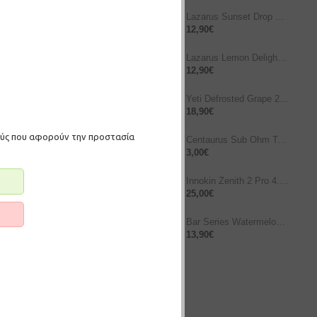
Lazarus Sunset Drop 10ml/60ml
12,90€
Lazarus Lemon Delight 10ml/60ml
12,90€
Yeti Defrosted Grape 25/120ml
18,90€
ΛΆΘΙ
μούς που αφορούν την προστασία
Centaurus Sub Ohm Tank Bubble Glass 5ml
3,00€
Innokin Zenith 2 Pro 4.5ml Ατμοποιητής – Stainless Steel
25,00€
Bar Series Watermelon Ice 10ml/120ml
13,90€