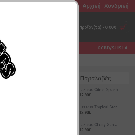
Αρχική
Χονδρική
0 προϊόν(τα) - 0,00€
Σ
ΠΡΩΤΕΣ ΗΛΕΣ
ΑΞΕΣΟΥΑΡ
GCBD/SHISHA
Νέες Παραλαβές
Lazarus Citrus Splash 10ml/60ml
12,90€
Lazarus Tropical Storm 12ml/60ml
12,90€
Lazarus Cherry Scream 12ml/60ml
12,90€