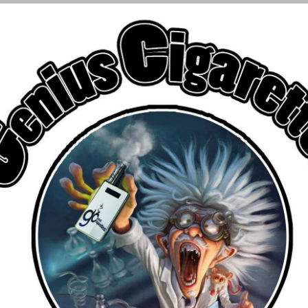
€
αριασμού
ΑΤΜΟΠΟΙΗΤΕΣ
FLAVOR SHOTS
ΥΓΡΑ ΑΝΑΠΛΗΡΩΣΗ
Για δωρεάν μεταφορικά
Αγοράστε προϊόντα αξίας άνω των 39 ευρώ