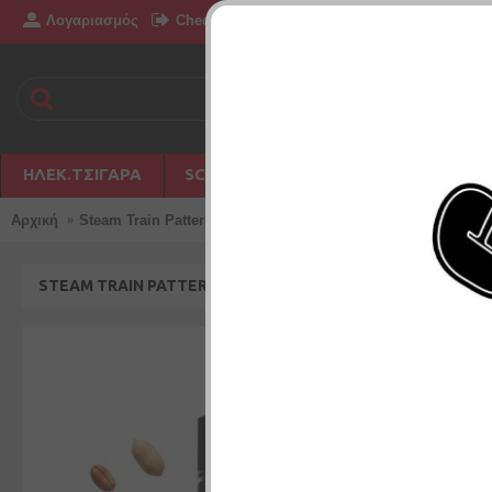
Λογαριασμός
Επικοινωνία
Checkout
Δημιουργία Λογ
ΗΛΕΚ.ΤΣΙΓΆΡΑ
SC PHILIPPINES
DISPOSABLE
Αρχική
Steam Train Pattern 24/120ML
STEAM TRAIN PATTERN 24/120ML