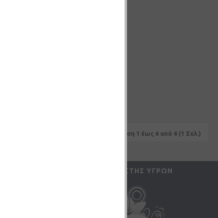
Εμφάνιση 1 έως 6 από 6 (1 Σελ.)
UNT
ΥΠΟΛΟΓΙΣΤΉΣ ΥΓΡΏΝ
ς μου
αγγελιών
ών (
0
)
τικών Δελτίων