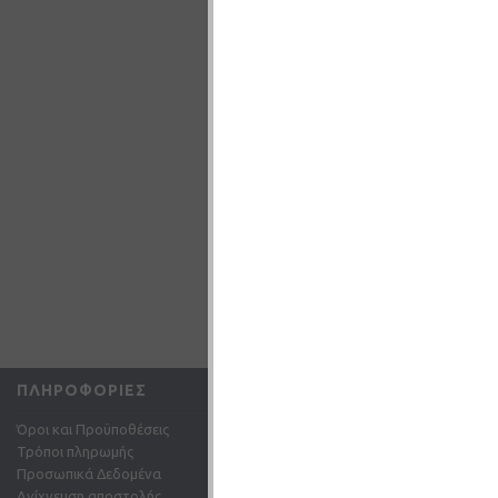
8,00€
ΚΑΛΆΘΙ
ΠΛΗΡΟΦΟΡΊΕΣ
ΕΞΥΠΗΡΈΤΗΣΗ ΠΕΛΑ
Όροι και Προϋποθέσεις
Επικοινωνήστε μαζί μας
Τρόποι πληρωμής
Επιστροφές
Προσωπικά Δεδομένα
Χάρτης Ιστότοπου
Ανίχνευση αποστολής
Email: info@gc-shop.gr