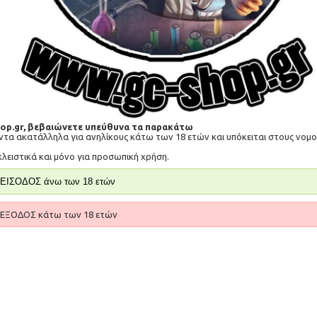
hop.gr, βεβαιώνετε υπεύθυνα τα παρακάτω
όντα ακατάλληλα για ανηλίκους κάτω των 18 ετών και υπόκειται στους νο
XO Havana Andres 2ml 20mg 600 Puffs
XO Havana Cubana 2ml 20mg 600 Puffs
κλειστικά και μόνο για προσωπική χρήση.
8,00€
ΕΙΣΟΔΟΣ άνω των 18 ετών
ΚΑΛΆΘΙ
ΕΞΟΔΟΣ κάτω των 18 ετών