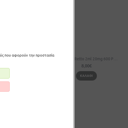
μούς που αφορούν την προστασία
XO Havana Daisy 2ml 20mg 600 Puffs
XO Havana Retto 2ml 20mg 600 Puffs
8,00€
8,00€
ΚΑΛΆΘΙ
ΚΑΛΆΘΙ