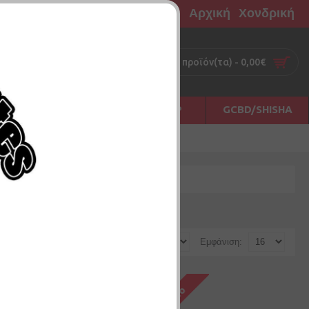
Αρχική
Χονδρική
0 προϊόν(τα) - 0,00€
Σ
ΠΡΩΤΕΣ ΗΛΕΣ
ΑΞΕΣΟΥΑΡ
GCBD/SHISHA
Ταξινόμηση:
Εμφάνιση: