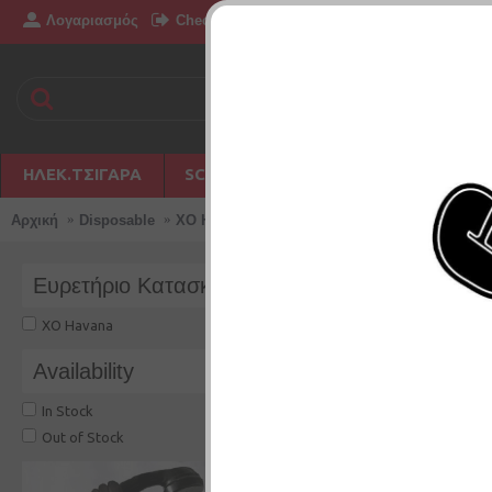
Λογαριασμός
Επικοινωνία
Checkout
Δημιουργία Λογ
ΗΛΕΚ.ΤΣΙΓΆΡΑ
SC PHILIPPINES
DISPOSABLE
Αρχική
Disposable
XO Havana
Ευρετήριο Κατασκευαστών
XO HAVANA
XO Havana
Availability
Σύγκριση Προϊόντ
In Stock
Out of Stock