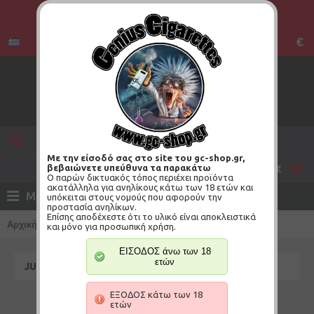
€
Με την είσοδό σας στο site του gc-shop.gr,
βεβαιώνετε υπεύθυνα τα παρακάτω
0 προϊόν(τα) - 0,00€
Ο παρών δικτυακός τόπος περιέχει προϊόντα
ακατάλληλα για ανηλίκους κάτω των 18 ετών και
ΜΕΝΟΥ
υπόκειται στους νομούς που αφορούν την
προστασία ανηλίκων.
Επίσης αποδέχεστε ότι το υλικό είναι αποκλειστικά
Αρχική
Flavor Shots
Juice Head
και μόνο για προσωπική χρήση.
ΕΙΣΟΔΟΣ άνω των 18
ετών
JUICE HEAD
ΕΞΟΔΟΣ κάτω των 18
ετών