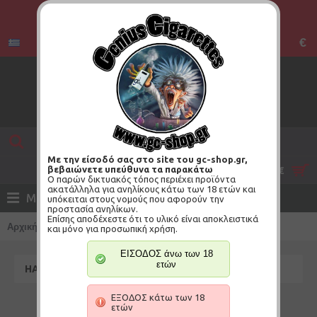
€
Με την είσοδό σας στο site του gc-shop.gr,
βεβαιώνετε υπεύθυνα τα παρακάτω
0 προϊόν(τα) - 0,00€
Ο παρών δικτυακός τόπος περιέχει προϊόντα
ακατάλληλα για ανηλίκους κάτω των 18 ετών και
ΜΕΝΟΥ
υπόκειται στους νομούς που αφορούν την
προστασία ανηλίκων.
Επίσης αποδέχεστε ότι το υλικό είναι αποκλειστικά
Αρχική
ΠΡΩΤΕΣ ΗΛΕΣ
Halo
και μόνο για προσωπική χρήση.
ΕΙΣΟΔΟΣ άνω των 18
ετών
HALO
ΕΞΟΔΟΣ κάτω των 18
ετών