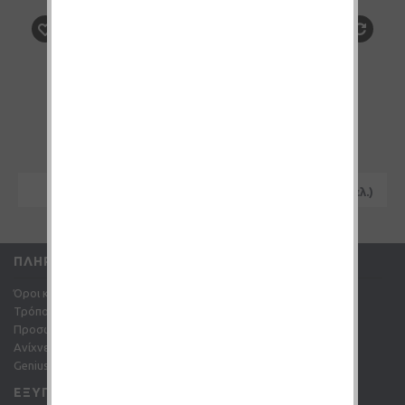
Άρωμα Halo TRIBECA
7,00€
ΚΑΛΆΘΙ
Εμφάνιση 1 έως 1 από 1 (1 Σελ.)
ΠΛΗΡΟΦΟΡΊΕΣ
Όροι και Προϋποθέσεις
Τρόποι πληρωμής
Προσωπικά Δεδομένα
Ανίχνευση αποστολής
Genius points
ΕΞΥΠΗΡΈΤΗΣΗ ΠΕΛΑΤΏΝ