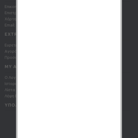
Επικοινωνήστε μαζί μας
Επιστροφές
Χάρτης Ιστότοπου
Email: info@gc-shop.gr
EXTRAS
Ευρετήριο Κατασκευαστών
Αγορά Δωροεπιταγής
Προσφορές
MY ACCOUNT
O Λογαριασμός μου
Ιστορικό Παραγγελιών
Λίστα Επιθυμιών (
0
)
Λήψη Ενημερωτικών Δελτίων
ΥΠΟΛΟΓΙΣΤΉΣ ΥΓΡΏΝ