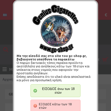
€
Με την είσοδό σας στο site του gc-shop.gr,
βεβαιώνετε υπεύθυνα τα παρακάτω
0 προϊόν(τα) - 0,00€
Ο παρών δικτυακός τόπος περιέχει προϊόντα
ακατάλληλα για ανηλίκους κάτω των 18 ετών και
ΜΕΝΟΥ
υπόκειται στους νομούς που αφορούν την
προστασία ανηλίκων.
Επίσης αποδέχεστε ότι το υλικό είναι αποκλειστικά
Αρχική
Geekvape Aegis Solo 3 5.5ml 18650 Silver
και μόνο για προσωπική χρήση.
ΕΙΣΟΔΟΣ άνω των 18
ετών
GEEKVAPE AEGIS SOLO 3 5.5ML 18650 SILVER
ΕΞΟΔΟΣ κάτω των 18
ετών