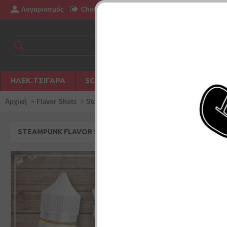
Λογαριασμός
Επικοινωνία
Checkout
Δημιουργία Λογ
ΗΛΕΚ.ΤΣΙΓΆΡΑ
SC PHILIPPINES
DISPOSABLE
Αρχική
Flavor Shots
SteamPunk Flavor Shots Gear – Bougatsa
STEAMPUNK FLAVOR SHOTS GEAR – BOUGATSA