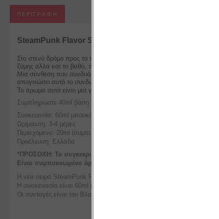
ΠΕΡΙΓΡΑΦΉ
SteamPunk Flavor Shots Gear – Bougatsa
Στο στενό δρόμο προς το τέλος της αγοράς βρήκε ένα μικρό αρτοποιε
ζύμης αλλά και το βαθύ, πλούσιο άρωμα βουτύρου.
Μια σύνθεση που συνδυάζει την αίσθηση του φρέσκου βουτύρου, με τις
απογειώσει αυτό το συνδυασμό.
Το άρωμα αυτό είναι μια γιορτή των αισθήσεων, που θυμίζει τις πιο γλ
Συμπληρώστε 40ml βάση της επιλογής σας και θα έχετε πολύ εύκολα 
Συσκευασία: 60ml μπουκάλι
Ωρίμανση: 3-4 μέρες
Περιεχόμενο: 20ml (συμπυκνωμένο άρωμα σε PG)
Προέλευση: Ελλάδα
*ΠΡΟΣΟΧΗ: Το συγκεκριμένο προϊόν δεν προορίζεται για άμεση 
Είναι συμπυκνωμένο άρωμα και χρειάζεται περαιτέρω επεξεργασί
Η νέα σειρά SteamPunk Flavor Shots Gear αποτελείται από 10 φαντασ
Η συσκευασία είναι 60ml μπουκάλι chubby gorilla και περιέχει 20ml
Οι συνταγές είναι του Βλαδίμηρου Σταφυλίδη και παρασκευάζονται στα 