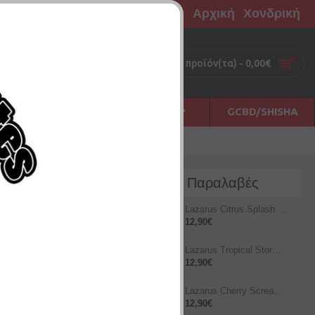
Αρχική
Χονδρική
0 προϊόν(τα) - 0,00€
Σ
ΠΡΩΤΕΣ ΗΛΕΣ
ΑΞΕΣΟΥΑΡ
GCBD/SHISHA
Νέες Παραλαβές
Lazarus Citrus Splash 10ml/60ml
12,90€
Lazarus Tropical Storm 12ml/60ml
12,90€
Lazarus Cherry Scream 12ml/60ml
12,90€