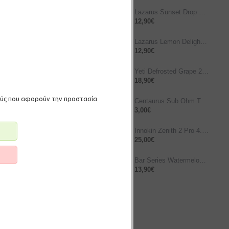
Lazarus Sunset Drop 10ml/60ml
12,90€
Lazarus Lemon Delight 10ml/60ml
12,90€
Yeti Defrosted Grape 25/120ml
18,90€
μούς που αφορούν την προστασία
Centaurus Sub Ohm Tank Bubble Glass 5ml
3,00€
ΛΆΘΙ
Innokin Zenith 2 Pro 4.5ml Ατμοποιητής – Stainless Steel
25,00€
Bar Series Watermelon Ice 10ml/120ml
13,90€