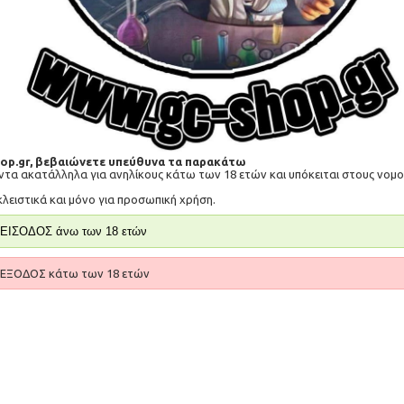
Κωδικός Προϊόντος:
SP015
Πόντοι Ανταμοιβής:
172
Διαθεσιμότητα:
Διαθέσιμο
11,50€
Τιμή σε πόντους ανταμοιβής: 3450
hop.gr, βεβαιώνετε υπεύθυνα τα παρακάτω
όντα ακατάλληλα για ανηλίκους κάτω των 18 ετών και υπόκειται στους νο
-
+
κλειστικά και μόνο για προσωπική χρήση.
ΚΑ
ΕΙΣΟΔΟΣ άνω των 18 ετών
Επιθυμητό
Σύγκριση
ΕΞΟΔΟΣ κάτω των 18 ετών