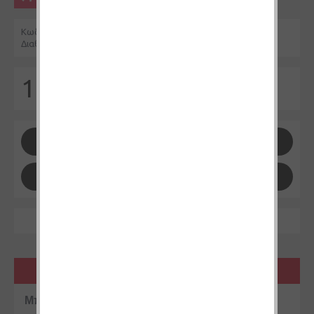
Αγοράστε προϊόντα αξίας άνω των 39 ευρώ
Κωδικός Προϊόντος:
EZ001
Διαθεσιμότητα:
Μη διαθέσιμο
10,50€
-
+
ΚΑΛΆΘΙ
Επιθυμητό
Σύγκριση
ΠΕΡΙΓΡΑΦΉ
Μπουκάλι
EZ Dripper 80ml- Thunder Cloud