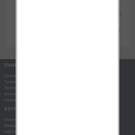
Μπουκάλι Thunder Cloud EZ Dripper , ένα
ξαναγεμιζόμενο μπουκάλι που επιτρέπει τον
απόλυτο έλεγχο και την καθαρή καθημερινή χρήση.
Χωρητικότητα 80ml, 120ml.
Ακροφύσιο ακριβείας που εξασφαλίζει ελεγχόμενη
δοσολογία και εξαιρετική πρακτικότητα.
ΠΛΗΡΟΦΟΡΊΕΣ
Όροι και Προϋποθέσεις
Τρόποι πληρωμής
Προσωπικά Δεδομένα
Ανίχνευση αποστολής
Genius points
ΕΞΥΠΗΡΈΤΗΣΗ ΠΕΛΑΤΏΝ
Επικοινωνήστε μαζί μας
Επιστροφές
Χάρτης Ιστότοπου