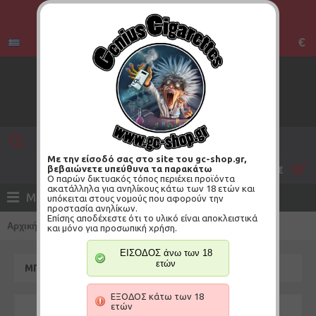
€
Με την είσοδό σας στο site του gc-shop.gr,
βεβαιώνετε υπεύθυνα τα παρακάτω
0 προϊόν(τα) - 0,00€
Ο παρών δικτυακός τόπος περιέχει προϊόντα
ακατάλληλα για ανηλίκους κάτω των 18 ετών και
ΜΕΝΟΥ
υπόκειται στους νομούς που αφορούν την
προστασία ανηλίκων.
Επίσης αποδέχεστε ότι το υλικό είναι αποκλειστικά
Αρχική
Μπουκάλι EZ Dripper 80ml- Thunder Cloud
και μόνο για προσωπική χρήση.
ΕΙΣΟΔΟΣ άνω των 18
ετών
ΜΠΟΥΚΆΛΙ EZ DRIPPER 80ML- THUNDER CLOUD
ΕΞΟΔΟΣ κάτω των 18
ετών