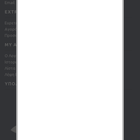
Email: info@gc-shop.gr
EXTRAS
Ευρετήριο Κατασκευαστών
Αγορά Δωροεπιταγής
Προσφορές
MY ACCOUNT
O Λογαριασμός μου
Ιστορικό Παραγγελιών
Λίστα Επιθυμιών (
0
)
Λήψη Ενημερωτικών Δελτίων
ΥΠΟΛΟΓΙΣΤΉΣ ΥΓΡΏΝ