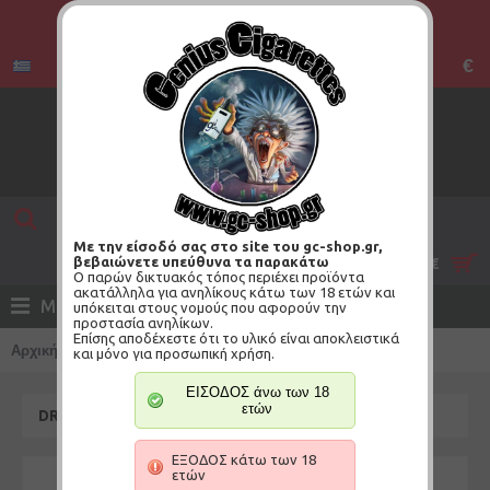
€
Με την είσοδό σας στο site του gc-shop.gr,
βεβαιώνετε υπεύθυνα τα παρακάτω
0 προϊόν(τα) - 0,00€
Ο παρών δικτυακός τόπος περιέχει προϊόντα
ακατάλληλα για ανηλίκους κάτω των 18 ετών και
ΜΕΝΟΥ
υπόκειται στους νομούς που αφορούν την
προστασία ανηλίκων.
Επίσης αποδέχεστε ότι το υλικό είναι αποκλειστικά
Αρχική
Drippy Wafer Bueno Cream
και μόνο για προσωπική χρήση.
ΕΙΣΟΔΟΣ άνω των 18
ετών
DRIPPY WAFER BUENO CREAM
ΕΞΟΔΟΣ κάτω των 18
ετών