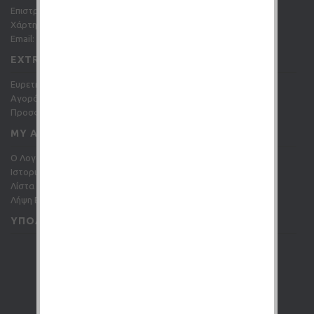
Επιστροφές
Χάρτης Ιστότοπου
Email: info@gc-shop.gr
EXTRAS
Ευρετήριο Κατασκευαστών
Αγορά Δωροεπιταγής
Προσφορές
MY ACCOUNT
O Λογαριασμός μου
Ιστορικό Παραγγελιών
Λίστα Επιθυμιών (
0
)
Λήψη Ενημερωτικών Δελτίων
ΥΠΟΛΟΓΙΣΤΉΣ ΥΓΡΏΝ