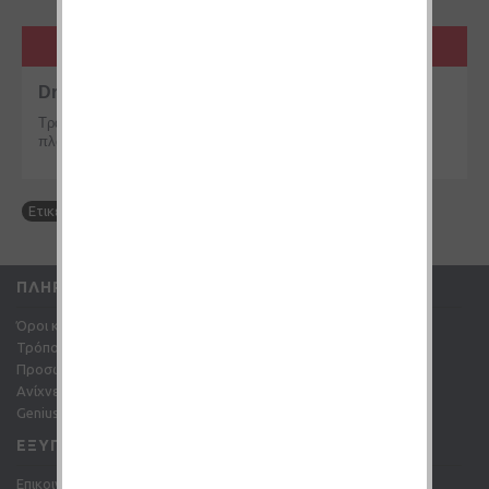
ΠΕΡΙΓΡΑΦΉ
Drippy Wafer Bueno Cream
Τραγανές γκοφρέτες με επικάλυψη λευκής σοκολάτας και
πλούσια γέμιση κρέμας. Ο ορισμός του επιδορπίου.
Ετικέτες:
Drippy
,
Omerta
ΠΛΗΡΟΦΟΡΊΕΣ
Όροι και Προϋποθέσεις
Τρόποι πληρωμής
Προσωπικά Δεδομένα
Ανίχνευση αποστολής
Genius points
ΕΞΥΠΗΡΈΤΗΣΗ ΠΕΛΑΤΏΝ
Επικοινωνήστε μαζί μας