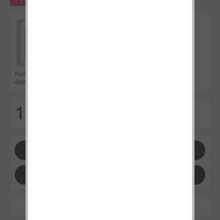
Αγοράστε προϊόντα αξίας άνω των 39 ευρώ
Κωδικός Προϊόντος:
DR005
Διαθεσιμότητα:
Διαθέσιμο
10,90€
-
+
ΚΑΛΆΘΙ
Επιθυμητό
Σύγκριση