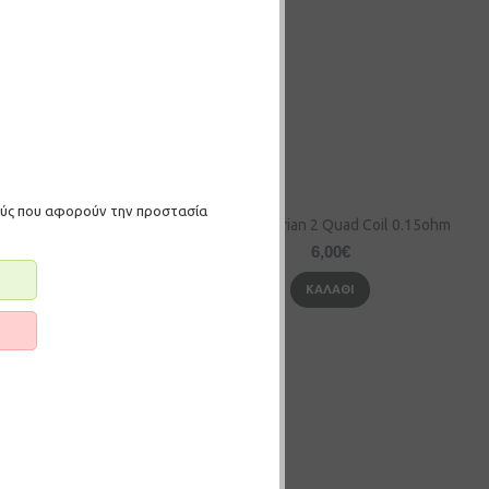
μούς που αφορούν την προστασία
Uwell Valyrian 2 Dual Mesh Coil 0.14ohm
Uwell Valyrian 2 Quad Coil 0.15ohm
6,00€
6,00€
ΚΑΛΆΘΙ
ΚΑΛΆΘΙ