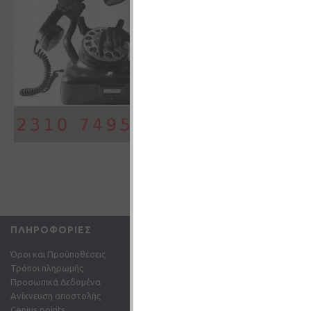
1,8 ohm DUAL COIL
3,50€
0,5 ohm
ΚΑΛΆΘΙ
0,75 ohm
1,0 ohm
1,2 ohm
1,5 ohm
1,6 ohm
1,8 ohm
2,0 ohm
2,1 ohm
1
2
3
4
5
6
ΠΛΗΡΟΦΟΡΊΕΣ
ΕΞΥΠΗΡΈΤΗΣΗ ΠΕΛΑ
Όροι και Προϋποθέσεις
Επικοινωνήστε μαζί μας
Τρόποι πληρωμής
Επιστροφές
Προσωπικά Δεδομένα
Χάρτης Ιστότοπου
Ανίχνευση αποστολής
Email: info@gc-shop.gr
Genius points