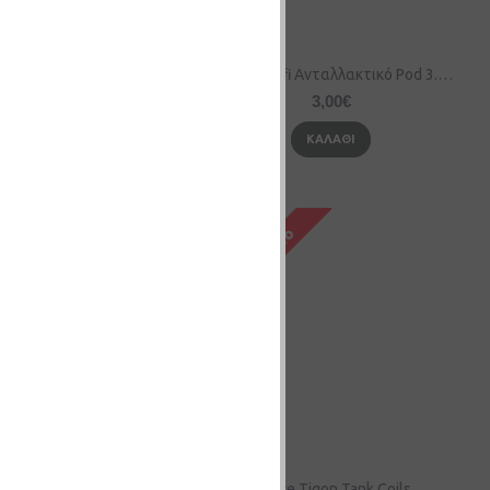
Aspire Fluffi Ανταλλακτικό Pod 3.5ml με Αντίσταση 0.4ohm
Aspire Fluffi Ανταλλακτικό Pod 3.5ml με Αντίσταση 0.6ohm
3,00€
3,00€
ΚΑΛΆΘΙ
ΚΑΛΆΘΙ
e Revvo ARC Coil
Aspire Tigon Tank Coils