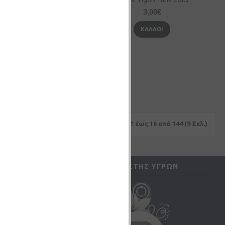
3,00€
3,00€
ΚΑΛΆΘΙ
ΚΑΛΆΘΙ
Εμφάνιση 1 έως 16 από 144 (9 Σελ.)
UNT
ΥΠΟΛΟΓΙΣΤΉΣ ΥΓΡΏΝ
ς μου
αγγελιών
ών (
0
)
τικών Δελτίων