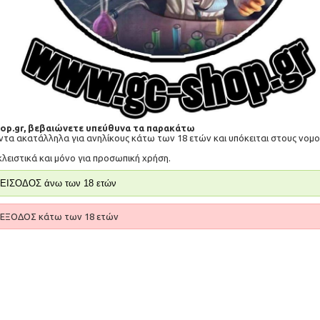
hop.gr, βεβαιώνετε υπεύθυνα τα παρακάτω
όντα ακατάλληλα για ανηλίκους κάτω των 18 ετών και υπόκειται στους νο
Aspire Nautilus 2S Mesh Coil 0.7 ohm
Eleaf EC2 coils
κλειστικά και μόνο για προσωπική χρήση.
3,00€
ΕΙΣΟΔΟΣ άνω των 18 ετών
ΚΑΛΆΘΙ
ΕΞΟΔΟΣ κάτω των 18 ετών