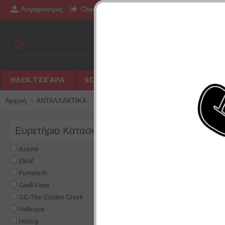
Λογαριασμός
Επικοινωνία
Checkout
Δημιουργία Λογ
ΗΛΕΚ.ΤΣΙΓΆΡΑ
SC PHILIPPINES
DISPOSABLE
Αρχική
ΑΝΤΑΛΛΑΚΤΙΚΑ
Ευρετήριο Κατασκευαστών
ΑΝΤΑΛΛΑΚΤΙΚΑ
Aspire
Ανταλακτικά ατμοποιητών.
Eleaf
Fumytech
Σύγκριση Προϊόντ
GeekVape
GG-The Golden Greek
Hellvape
Hotcig