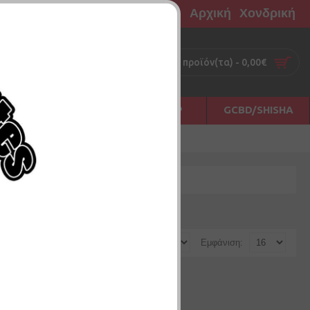
Αρχική
Χονδρική
0 προϊόν(τα) - 0,00€
Σ
ΠΡΩΤΕΣ ΗΛΕΣ
ΑΞΕΣΟΥΑΡ
GCBD/SHISHA
Ταξινόμηση:
Εμφάνιση: