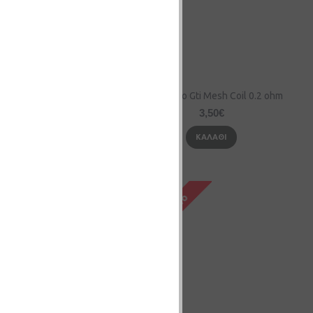
ti Mesh Coil 0.15 ohm
Vaporesso Gti Mesh Coil 0.2 ohm
3,50€
3,50€
ΚΑΛΆΘΙ
ΚΑΛΆΘΙ