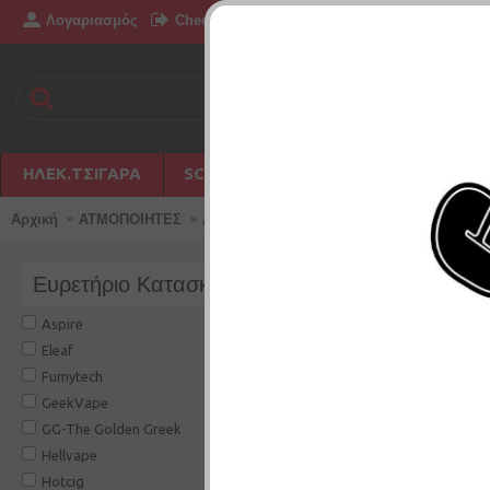
Λογαριασμός
Επικοινωνία
Checkout
Δημιουργία Λογ
ΗΛΕΚ.ΤΣΙΓΆΡΑ
SC PHILIPPINES
DISPOSABLE
Αρχική
ΑΤΜΟΠΟΙΗΤΕΣ
ΑΝΤΑΛΛΑΚΤΙΚΑ
Ευρετήριο Κατασκευαστών
ΑΝΤΑΛΛΑΚΤΙΚΑ
Aspire
Ανταλακτικά ατμοποιητών.
Eleaf
Fumytech
Σύγκριση Προϊόντ
GeekVape
GG-The Golden Greek
Hellvape
Hotcig