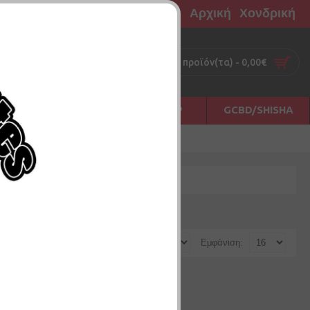
Αρχική
Χονδρική
0 προϊόν(τα) - 0,00€
Σ
ΠΡΩΤΕΣ ΗΛΕΣ
ΑΞΕΣΟΥΑΡ
GCBD/SHISHA
Ταξινόμηση:
Εμφάνιση: