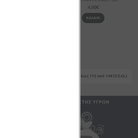
4,00€
4,00€
ΚΑΛΆΘΙ
ΚΑΛΆΘΙ
Εμφάνιση 97 έως 112 από 144 (9 Σελ.)
UNT
ΥΠΟΛΟΓΙΣΤΉΣ ΥΓΡΏΝ
ς μου
αγγελιών
ών (
0
)
τικών Δελτίων