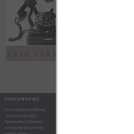
1,8 ohm DUAL COIL
3,50€
0,5 ohm
ΚΑΛΆΘΙ
0,75 ohm
1,0 ohm
1,2 ohm
1,5 ohm
1,6 ohm
1,8 ohm
2,0 ohm
2,1 ohm
|<
<
1
2
3
4
ΠΛΗΡΟΦΟΡΊΕΣ
ΕΞΥΠΗΡΈΤΗΣΗ ΠΕΛΑ
Όροι και Προϋποθέσεις
Επικοινωνήστε μαζί μας
Τρόποι πληρωμής
Επιστροφές
Προσωπικά Δεδομένα
Χάρτης Ιστότοπου
Ανίχνευση αποστολής
Email: info@gc-shop.gr
Genius points