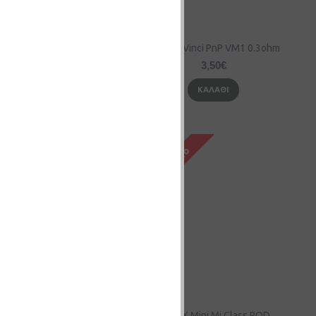
inci PnP R1 0.8ohm
VooPoo Vinci PnP VM1 0.3ohm
3,50€
3,50€
ΚΑΛΆΘΙ
ΚΑΛΆΘΙ
VooPoo Vinci/Drag PnP VM6 0.15ohm
YiHi SX Mini Mi Class POD