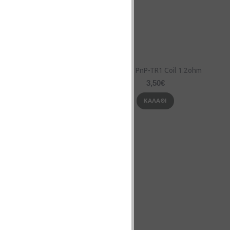
o PnP X V2 0.6Ω
VooPoo PnP-TR1 Coil 1.2ohm
3,50€
3,50€
ΚΑΛΆΘΙ
ΚΑΛΆΘΙ