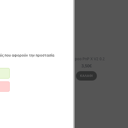
μούς που αφορούν την προστασία
o PnP X V2 0.15
Voopoo PnP X V2 0.2
3,50€
3,50€
ΚΑΛΆΘΙ
ΚΑΛΆΘΙ