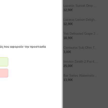
Lazarus Sunset Drop 10ml/60ml
12,90€
Lazarus Lemon Delight 10ml/60ml
12,90€
Yeti Defrosted Grape 25/120ml
18,90€
μούς που αφορούν την προστασία
Centaurus Sub Ohm Tank Bubble Glass 5ml
3,00€
ΛΆΘΙ
Innokin Zenith 2 Pro 4.5ml Ατμοποιητής – Stainless Steel
25,00€
Bar Series Watermelon Ice 10ml/120ml
13,90€