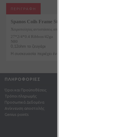
ΠΕΡΙΓΡΑΦΉ
Spanos
Coils
Frame
Staple
Χειροποίητες αντιστάσεις από
Spanos
coils
27*2/4*0.4
Ribbon
/42
ga
N
80
0,12ohm το ζευγάρι
Η συσκευασία περιέχει ένα ζευγάρι αντιστάσεις
ΠΛΗΡΟΦΟΡΊΕΣ
ΕΞΥΠΗΡΈΤΗΣΗ ΠΕΛΑ
Όροι και Προϋποθέσεις
Επικοινωνήστε μαζί μας
Τρόποι πληρωμής
Επιστροφές
Προσωπικά Δεδομένα
Χάρτης Ιστότοπου
Ανίχνευση αποστολής
Email: info@gc-shop.gr
Genius points