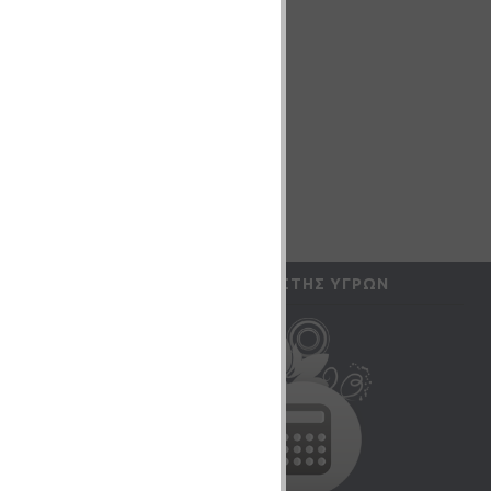
UNT
ΥΠΟΛΟΓΙΣΤΉΣ ΥΓΡΏΝ
ς μου
αγγελιών
ών (
0
)
τικών Δελτίων