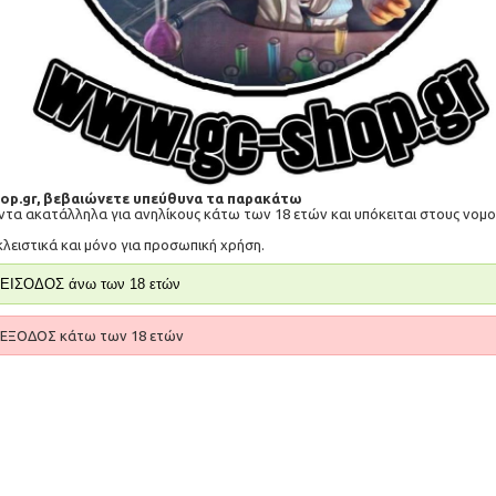
Κωδικός Προϊόντος:
8582
Πόντοι Ανταμοιβής:
210
Διαθεσιμότητα:
Μη διαθέσιμο
14,00€
Τιμή σε πόντους ανταμοιβής: 4200
hop.gr, βεβαιώνετε υπεύθυνα τα παρακάτω
όντα ακατάλληλα για ανηλίκους κάτω των 18 ετών και υπόκειται στους νο
-
+
κλειστικά και μόνο για προσωπική χρήση.
ΚΑ
ΕΙΣΟΔΟΣ άνω των 18 ετών
Επιθυμητό
Σύγκριση
ΕΞΟΔΟΣ κάτω των 18 ετών