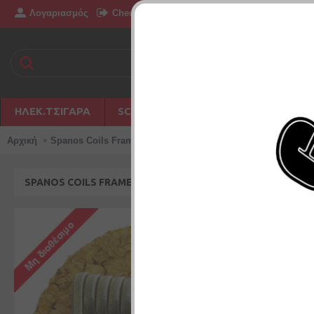
Λογαριασμός
Επικοινωνία
Checkout
Δημιουργία Λογ
ΗΛΕΚ.ΤΣΙΓΆΡΑ
SC PHILIPPINES
DISPOSABLE
Αρχική
Spanos Coils Frame Staple
SPANOS COILS FRAME STAPLE