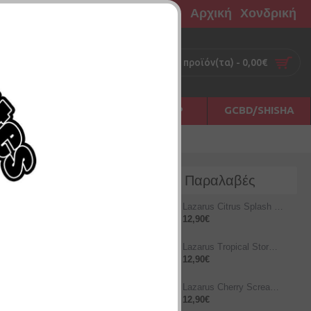
Αρχική
Χονδρική
0 προϊόν(τα) - 0,00€
Σ
ΠΡΩΤΕΣ ΗΛΕΣ
ΑΞΕΣΟΥΑΡ
GCBD/SHISHA
Νέες Παραλαβές
Lazarus Citrus Splash 10ml/60ml
12,90€
Lazarus Tropical Storm 12ml/60ml
12,90€
Lazarus Cherry Scream 12ml/60ml
12,90€